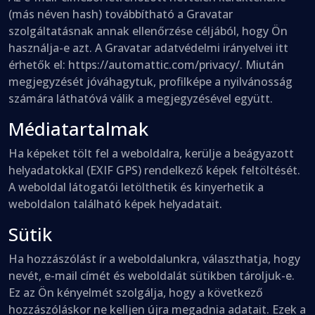
(más néven hash) továbbítható a Gravatar
szolgáltatásnak annak ellenőrzése céljából, hogy Ön
használja-e azt. A Gravatar adatvédelmi irányelvei itt
érhetők el: https://automattic.com/privacy/. Miután
megjegyzését jóváhagytuk, profilképe a nyilvánosság
számára láthatóvá válik a megjegyzésével együtt.
Médiatartalmak
Ha képeket tölt fel a weboldalra, kerülje a beágyazott
helyadatokkal (EXIF GPS) rendelkező képek feltöltését.
A weboldal látogatói letölthetik és kinyerhetik a
weboldalon található képek helyadatait.
Sütik
Ha hozzászólást ír a weboldalunkra, választhatja, hogy
nevét, e-mail címét és weboldalát sütikben tároljuk-e.
Ez az Ön kényelmét szolgálja, hogy a következő
hozzászóláskor ne kelljen újra megadnia adatait. Ezek a