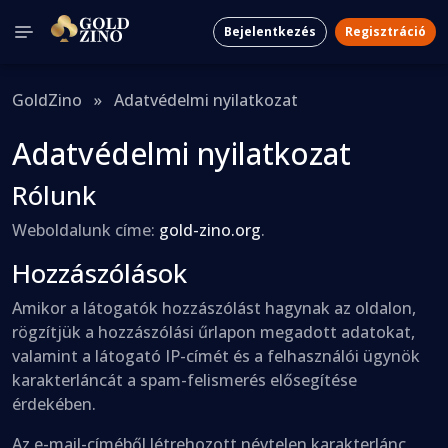
Bejelentkezés
Regisztráció
GoldZino
»
Adatvédelmi nyilatkozat
Adatvédelmi nyilatkozat
Rólunk
Weboldalunk címe:
gold-zino.org
.
Hozzászólások
Amikor a látogatók hozzászólást hagynak az oldalon,
rögzítjük a hozzászólási űrlapon megadott adatokat,
valamint a látogató IP-címét és a felhasználói ügynök
karakterláncát a spam-felismerés elősegítése
érdekében.
Az e-mail-címéből létrehozott névtelen karakterlánc