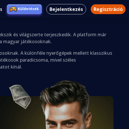
s
Bejelentkezés
Regisztráció
Küldetések
szik és világszerte terjeszkedik. A platform már
l a magyar játékosoknak.
kosoknak. A különféle nyerőgépek mellett klasszikus
 játékosok paradicsoma, mivel széles
atot kínál.