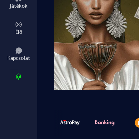
Játékok
Élő
Kapcsolat